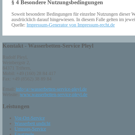
§ 4 Besondere Nutzungsbedingungen
Soweit besondere Bedingungen für einzelne Nutzungen dieser W
ausdrücklich darauf hingewiesen. In diesem Falle gelten im jew
Quelle:
Impressum-Generator von Impressum-recht.de
Kontakt - Wasserbetten-Service Pleyl
Rudolf Pleyl,
Weinbergstr 2,
84371 Triftern,
Mobil: +49 (160) 28 84 417
Fax: +49 (8562) 38 89 84
Email:
info<a>wasserbetten-service-pleyl.de
Website:
www.wasserbetten-service-pleyl.de
Leistungen
Vor-Ort-Service
Wasserbett undicht
Umzugs-Service
Ersatzteile