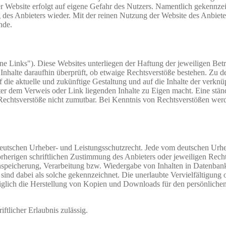
 der Website erfolgt auf eigene Gefahr des Nutzers. Namentlich gekennz
des Anbieters wieder. Mit der reinen Nutzung der Website des Anbiete
nde.
ne Links"). Diese Websites unterliegen der Haftung der jeweiligen Betr
 Inhalte daraufhin überprüft, ob etwaige Rechtsverstöße bestehen. Zu 
uf die aktuelle und zukünftige Gestaltung und auf die Inhalte der verkn
nter dem Verweis oder Link liegenden Inhalte zu Eigen macht. Eine stän
 Rechtsverstöße nicht zumutbar. Bei Kenntnis von Rechtsverstößen werd
m deutschen Urheber- und Leistungsschutzrecht. Jede vom deutschen Urh
rherigen schriftlichen Zustimmung des Anbieters oder jeweiligen Recht
inspeicherung, Verarbeitung bzw. Wiedergabe von Inhalten in Datenban
sind dabei als solche gekennzeichnet. Die unerlaubte Vervielfältigung 
Lediglich die Herstellung von Kopien und Downloads für den persönlichen
iftlicher Erlaubnis zulässig.