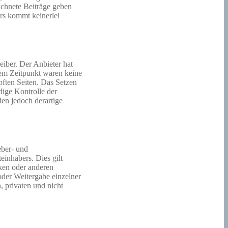
eichnete Beiträge geben
rs kommt keinerlei
eiber. Der Anbieter hat
dem Zeitpunkt waren keine
üpften Seiten. Das Setzen
dige Kontrolle der
en jedoch derartige
eber- und
einhabers. Dies gilt
ken oder anderen
oder Weitergabe einzelner
, privaten und nicht